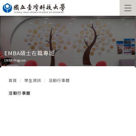
跳
到
主
要
內
容
區
A碩士在職專班
Ehou
ram
EMBA Prog
首頁
學生資訊
活動行事曆
活動行事曆