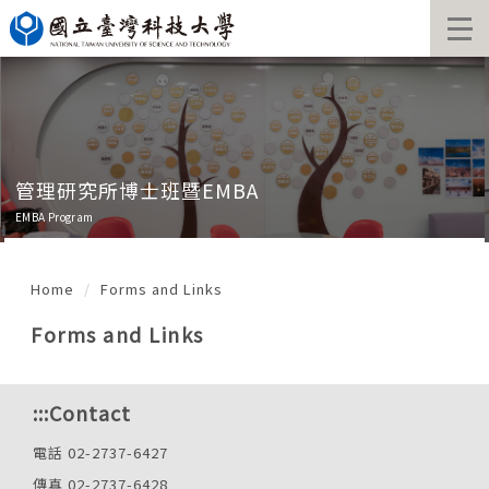
Jump
to
the
main
content
block
管理研究所博士班暨EMBA
EMBA Program
Home
Forms and Links
Forms and Links
:::
Contact
電話 02-2737-6427
傳真 02-2737-6428